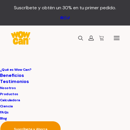
Suscríbete y obtén un 30% en tu primer pedido.
¿Qué es Wow Can?
Mi cuenta
Beneficios
Testimonios
Nosotros
Acceder
Productos
Calculadora
Obligat
Ciencia
Nombre de usuario o correo electrónico
*
FAQs
Blog
Suscríbete y Ahorra