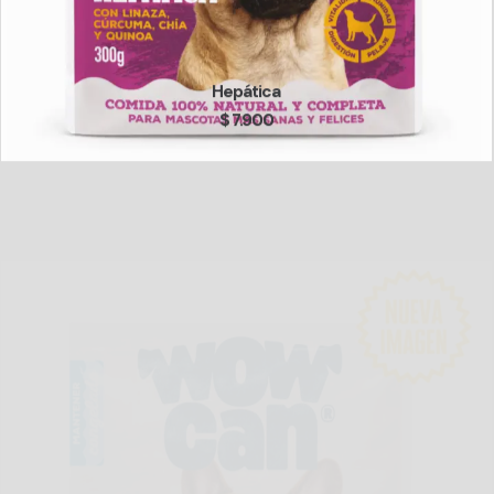
Hepática
$
7.900