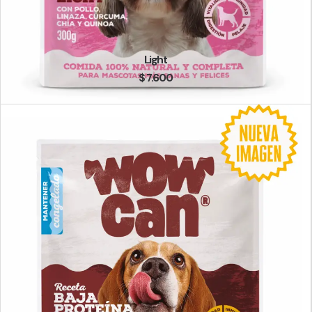
Light
$
7.600