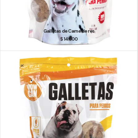
.
0
0
.
0
Galletas de Carne de res
0
$
14.500
.