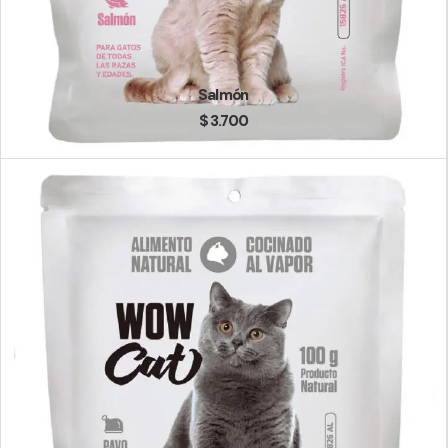
Salmón
$
3.700