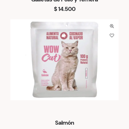
$
14.500
Salmón