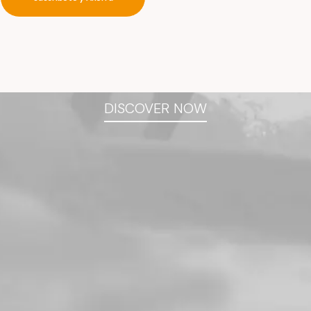
New
jackets
for
the
modern
man
DISCOVER NOW