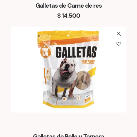
Galletas de Carne de res
4
0
$
14.500
.
0
0
.
0
0
.
Galletas de Pollo y Ternera