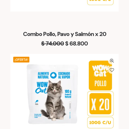
Combo Pollo, Pavo y Salmón x 20
E
E
$
74.000
$
68.800
l
l
¡OFERTA!
p
p
r
r
e
e
c
c
i
i
o
o
o
a