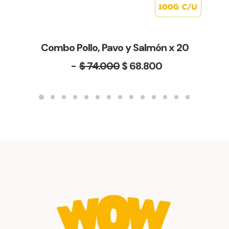
Combo Pollo, Pavo y Salmón x 20
E
E
$
74.000
$
68.800
l
l
p
p
r
r
e
e
c
c
i
i
o
o
o
a