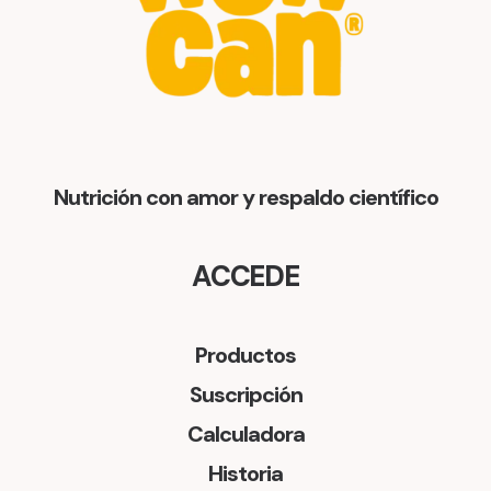
r
c
i
t
g
u
i
a
n
l
Nutrición con amor y respaldo científico
a
e
l
s
ACCEDE
e
:
r
$
Productos
a
Suscripción
:
6
Calculadora
$
8
Historia
.