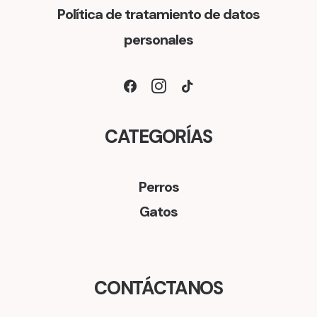
Política de tratamiento de datos
7
8
personales
4
0
.
0
0
.
0
CATEGORÍAS
0
.
Perros
Gatos
CONTÁCTANOS