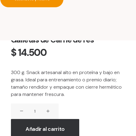
Inicio
Perros
Galletas de Carne de res
Galletas de Carne de res
$
14.500
300 g. Snack artesanal alto en proteína y bajo en
grasa. Ideal para entrenamiento o premio diario;
tamaño rendidor y empaque con cierre hermético
para mantener frescura.
Galletas
de
Carne
Añadir al carrito