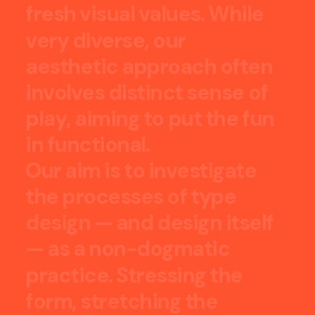
f
r
e
s
h
v
i
s
u
a
l
v
a
l
u
e
s
.
W
h
i
l
e
v
e
r
y
d
i
v
e
r
s
e
,
o
u
r
a
e
s
t
h
e
t
i
c
a
p
p
r
o
a
c
h
o
f
t
e
n
i
n
v
o
l
v
e
s
d
i
s
t
i
n
c
t
s
e
n
s
e
o
f
p
l
a
y
,
a
i
m
i
n
g
t
o
p
u
t
t
h
e
f
u
n
i
n
f
u
n
c
t
i
o
n
a
l
.
O
u
r
a
i
m
i
s
t
o
i
n
v
e
s
t
i
g
a
t
e
t
h
e
p
r
o
c
e
s
s
e
s
o
f
t
y
p
e
d
e
s
i
g
n
—
a
n
d
d
e
s
i
g
n
i
t
s
e
l
f
—
a
s
a
n
o
n
-
d
o
g
m
a
t
i
c
p
r
a
c
t
i
c
e
.
S
t
r
e
s
s
i
n
g
t
h
e
f
o
r
m
,
s
t
r
e
t
c
h
i
n
g
t
h
e