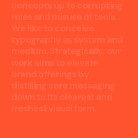
c
o
n
c
e
p
t
s
u
p
t
o
c
o
r
r
u
p
t
i
n
g
r
u
l
e
s
a
n
d
m
i
s
u
s
e
o
f
t
o
o
l
s
.
W
e
l
i
k
e
t
o
c
o
n
c
e
i
v
e
t
y
p
o
g
r
a
p
h
y
a
s
s
y
s
t
e
m
a
n
d
m
e
d
i
u
m
.
S
t
r
a
t
e
g
i
c
a
l
l
y
,
o
u
r
w
o
r
k
a
i
m
s
t
o
e
l
e
v
a
t
e
b
r
a
n
d
o
f
f
e
r
i
n
g
s
b
y
d
i
s
t
i
l
l
i
n
g
c
o
r
e
m
e
s
s
a
g
i
n
g
d
o
w
n
t
o
i
t
s
c
l
e
a
r
e
s
t
a
n
d
f
r
e
s
h
e
s
t
v
i
s
u
a
l
f
o
r
m
.