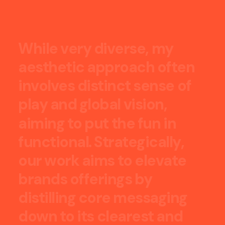
W
h
i
l
e
v
e
r
y
d
i
v
e
r
s
e
,
m
y
a
e
s
t
h
e
t
i
c
a
p
p
r
o
a
c
h
o
f
t
e
n
i
n
v
o
l
v
e
s
d
i
s
t
i
n
c
t
s
e
n
s
e
o
f
p
l
a
y
a
n
d
g
l
o
b
a
l
v
i
s
i
o
n
,
a
i
m
i
n
g
t
o
p
u
t
t
h
e
f
u
n
i
n
f
u
n
c
t
i
o
n
a
l
.
S
t
r
a
t
e
g
i
c
a
l
l
y
,
o
u
r
w
o
r
k
a
i
m
s
t
o
e
l
e
v
a
t
e
b
r
a
n
d
s
o
f
f
e
r
i
n
g
s
b
y
d
i
s
t
i
l
l
i
n
g
c
o
r
e
m
e
s
s
a
g
i
n
g
d
o
w
n
t
o
i
t
s
c
l
e
a
r
e
s
t
a
n
d