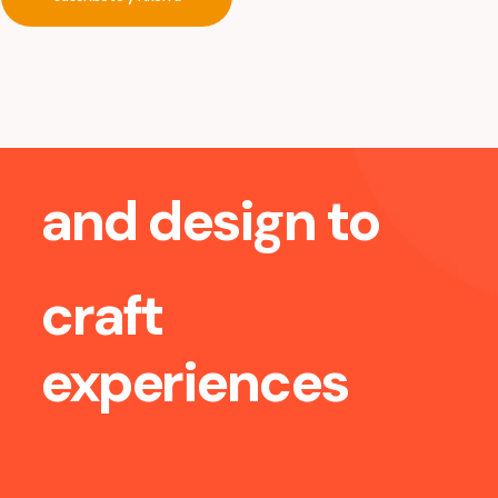
We
blend
vision
and
design
to
craft
experiences