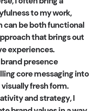
e
r
s
e
,
I
o
f
t
e
n
b
r
i
n
g
a
y
f
u
l
n
e
s
s
t
o
m
y
w
o
r
k
,
n
c
a
n
b
e
b
o
t
h
f
u
n
c
t
i
o
n
a
l
p
p
r
o
a
c
h
t
h
a
t
b
r
i
n
g
s
o
u
t
v
e
e
x
p
e
r
i
e
n
c
e
s
.
b
r
a
n
d
p
r
e
s
e
n
c
e
i
l
l
i
n
g
c
o
r
e
m
e
s
s
a
g
i
n
g
i
n
t
o
d
v
i
s
u
a
l
l
y
f
r
e
s
h
f
o
r
m
.
a
t
i
v
i
t
y
a
n
d
s
t
r
a
t
e
g
y
,
I
a
t
e
b
r
a
n
d
v
a
l
u
e
s
i
n
a
w
a
y