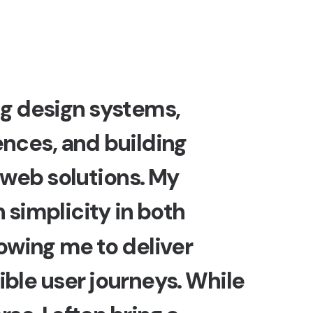
n
g
d
e
s
i
g
n
s
y
s
t
e
m
s
,
e
n
c
e
s
,
a
n
d
b
u
i
l
d
i
n
g
w
e
b
s
o
l
u
t
i
o
n
s
.
M
y
n
s
i
m
p
l
i
c
i
t
y
i
n
b
o
t
h
o
w
i
n
g
m
e
t
o
d
e
l
i
v
e
r
i
b
l
e
u
s
e
r
j
o
u
r
n
e
y
s
.
W
h
i
l
e