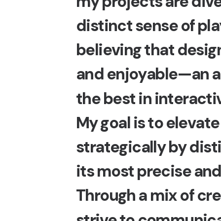
m
y
p
r
o
j
e
c
t
s
a
r
e
d
i
v
d
i
s
t
i
n
c
t
s
e
n
s
e
o
f
p
l
a
b
e
l
i
e
v
i
n
g
t
h
a
t
d
e
s
i
g
a
n
d
e
n
j
o
y
a
b
l
e
—
a
n
a
t
h
e
b
e
s
t
i
n
i
n
t
e
r
a
c
t
i
M
y
g
o
a
l
i
s
t
o
e
l
e
v
a
t
e
s
t
r
a
t
e
g
i
c
a
l
l
y
b
y
d
i
s
t
i
t
s
m
o
s
t
p
r
e
c
i
s
e
a
n
T
h
r
o
u
g
h
a
m
i
x
o
f
c
r
e
s
t
r
i
v
e
t
o
c
o
m
m
u
n
i
c