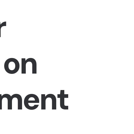
r
on
pment