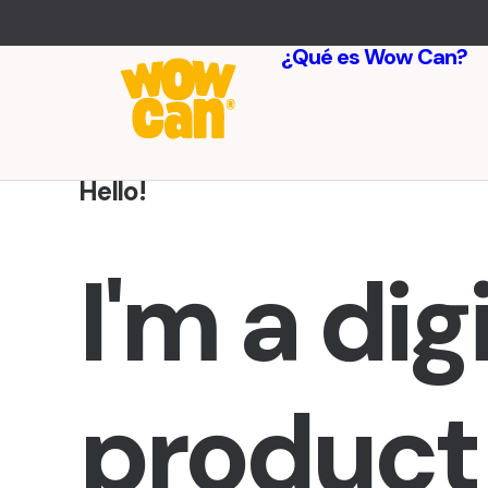
¿Qué es Wow Can?
Hello!
I'm
a
dig
product