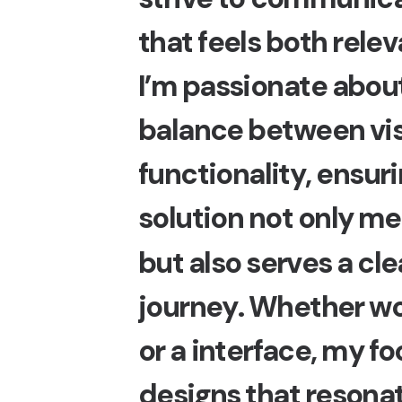
t
h
a
t
f
e
e
l
s
b
o
t
h
r
e
l
e
v
I
’
m
p
a
s
s
i
o
n
a
t
e
a
b
o
u
b
a
l
a
n
c
e
b
e
t
w
e
e
n
v
i
f
u
n
c
t
i
o
n
a
l
i
t
y
,
e
n
s
u
r
i
s
o
l
u
t
i
o
n
n
o
t
o
n
l
y
m
e
b
u
t
a
l
s
o
s
e
r
v
e
s
a
c
l
e
j
o
u
r
n
e
y
.
W
h
e
t
h
e
r
w
o
r
a
i
n
t
e
r
f
a
c
e
,
m
y
f
o
d
e
s
i
g
n
s
t
h
a
t
r
e
s
o
n
a