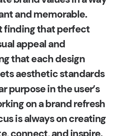
a
n
t
a
n
d
m
e
m
o
r
a
b
l
e
.
t
f
i
n
d
i
n
g
t
h
a
t
p
e
r
f
e
c
t
s
u
a
l
a
p
p
e
a
l
a
n
d
n
g
t
h
a
t
e
a
c
h
d
e
s
i
g
n
e
t
s
a
e
s
t
h
e
t
i
c
s
t
a
n
d
a
r
d
s
a
r
p
u
r
p
o
s
e
i
n
t
h
e
u
s
e
r
’
s
o
r
k
i
n
g
o
n
a
b
r
a
n
d
r
e
f
r
e
s
h
c
u
s
i
s
a
l
w
a
y
s
o
n
c
r
e
a
t
i
n
g
t
e
,
c
o
n
n
e
c
t
,
a
n
d
i
n
s
p
i
r
e
.