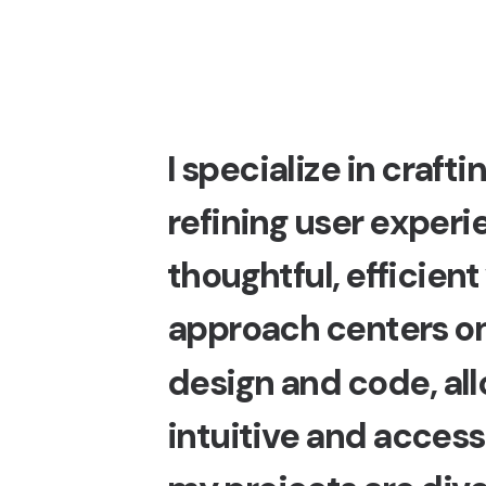
I
s
p
e
c
i
a
l
i
z
e
i
n
c
r
a
f
t
i
r
e
f
i
n
i
n
g
u
s
e
r
e
x
p
e
r
i
t
h
o
u
g
h
t
f
u
l
,
e
f
f
i
c
i
e
n
t
a
p
p
r
o
a
c
h
c
e
n
t
e
r
s
o
d
e
s
i
g
n
a
n
d
c
o
d
e
,
a
l
l
i
n
t
u
i
t
i
v
e
a
n
d
a
c
c
e
s
s