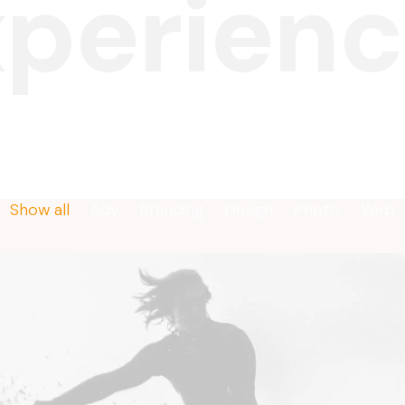
P
r
o
d
u
c
t
Show all
Adv
Branding
Design
Photo
Web