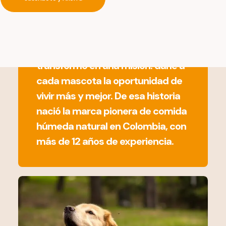
al amor y a la comida casera y
natural. Lo que empezó como un
acto de cuidado hacia un
miembro de la familia, se
transformó en una misión: darle a
cada mascota la oportunidad de
vivir más y mejor. De esa historia
nació la marca pionera de comida
húmeda natural en Colombia, con
más de 12 años de experiencia.