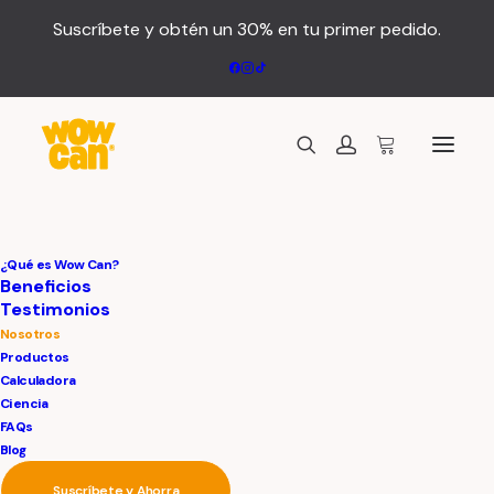
Suscríbete y obtén un 30% en tu primer pedido.
¿Qué es Wow Can?
Beneficios
Testimonios
Así nació Wow Can
Nosotros
Productos
Calculadora
Wow Can nació en 2013, inspirada
Ciencia
FAQs
por Congo, un Golden Retriever
Blog
que recuperó su vitalidad gracias
Suscríbete y Ahorra