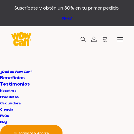
Suscríbete y obtén un 30% en tu primer pedido.
Stacked Cards
¿Qué es Wow Can?
Beneficios
Testimonios
Nosotros
The Stacked Cards feature uses Inner Rows
Productos
Calculadora
to create dynamic, scroll-linked animations,
Ciencia
where cards move seamlessly for an
FAQs
interactive storytelling effect.
Blog
Suscríbete y Ahorra