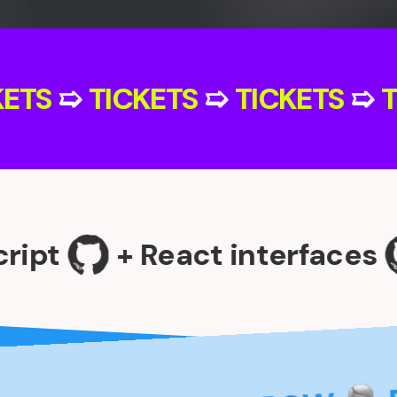
ICKETS
➯
TICKETS
➯
TICKETS
pt
+ React interfaces