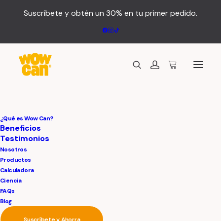
Suscríbete y obtén un 30% en tu primer pedido.
Marquee Headings
¿Qué es Wow Can?
Beneficios
Testimonios
Nosotros
The Marquee option is designed to display
Productos
Calculadora
custom headings that slide from left to right
Ciencia
or vice versa, with an automatic or triggered
FAQs
on scroll animation.
Blog
Suscríbete y Ahorra