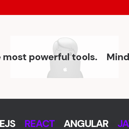
most powerful tools.
Mindse
EJS
REACT
ANGULAR
JA