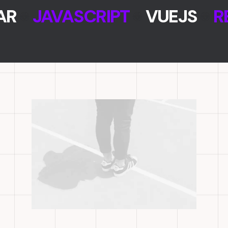
AR
JAVASCRIPT
VUEJS
R