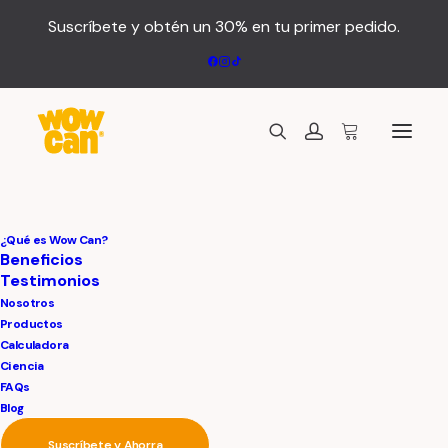
Suscríbete y obtén un 30% en tu primer pedido.
Custom Navigation
¿Qué es Wow Can?
Beneficios
Testimonios
Nosotros
Create custom navigation between your Post
Productos
Calculadora
Types with the new Navigation element and
Ciencia
the advanced Navigation Query of the Posts
FAQs
module.
Blog
Suscríbete y Ahorra