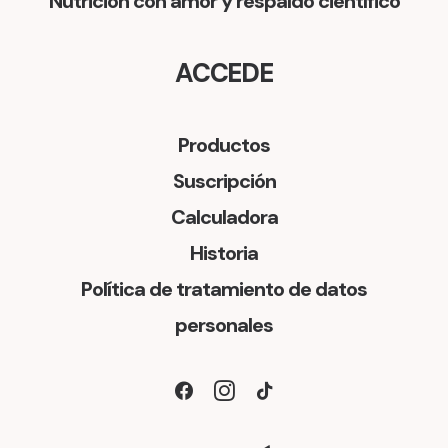
Nutrición con amor y respaldo científico
e
:
r
$
ACCEDE
a
:
6
Productos
$
8
Suscripción
.
Calculadora
7
8
Historia
4
0
Política de tratamiento de datos
.
0
personales
0
.
0
0