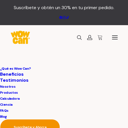
Suscríbete y obtén un 30% en tu primer pedido.
Carousel/Slider
¿Qué es Wow Can?
Beneficios
Navigation
Testimonios
Nosotros
Productos
Calculadora
The Carousel/Slider Navigation offers new and
Ciencia
advanced options for the navigation, helping
FAQs
Blog
you achieve the perfect layout and
Suscríbete y Ahorra