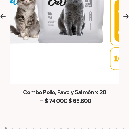
Combo Pollo, Pavo y Salmón x 20
E
E
$
74.000
$
68.800
l
l
p
p