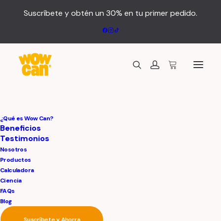
Suscríbete y obtén un 30% en tu primer pedido.
Your cart is empty
Check our bestsellers or back to the main
¿Qué es Wow Can?
shop
Beneficios
Testimonios
Nosotros
Productos
Calculadora
Ciencia
FAQs
Blog
Suscríbete y Ahorra