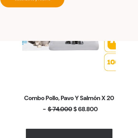
Combo Pollo, Pavo Y Salmón X 20
E
E
$
74.000
$
68.800
L
L
P
P