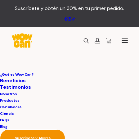
Suscríbete y obtén un 30% en tu primer pedido.
¿Qué es Wow Can?
Beneficios
Testimonios
Tu carrito está vacío.
Nosotros
Productos
Calculadora
Ciencia
Volver a la tienda
FAQs
Blog
Suscríbete y Ahorra