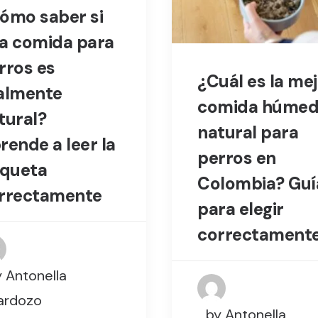
ómo saber si
a comida para
rros es
¿Cuál es la me
almente
comida húme
tural?
natural para
rende a leer la
perros en
iqueta
Colombia? Guí
rrectamente
para elegir
correctament
 Antonella
ardozo
by Antonella