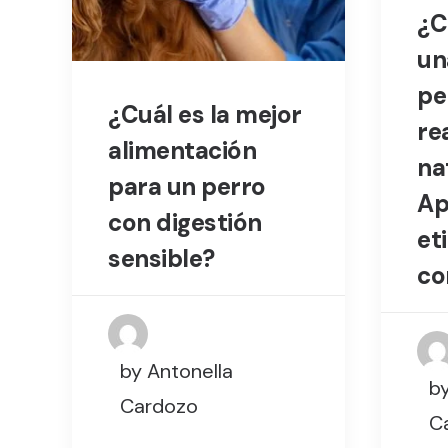
¿C
un
pe
¿Cuál es la mejor
re
alimentación
na
para un perro
Ap
con digestión
et
sensible?
co
by Antonella
by
Cardozo
C