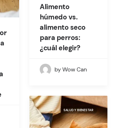
Alimento
húmedo vs.
alimento seco
jor
para perros:
da
¿cuál elegir?
by Wow Can
a
e
SALUD Y BIENESTAR