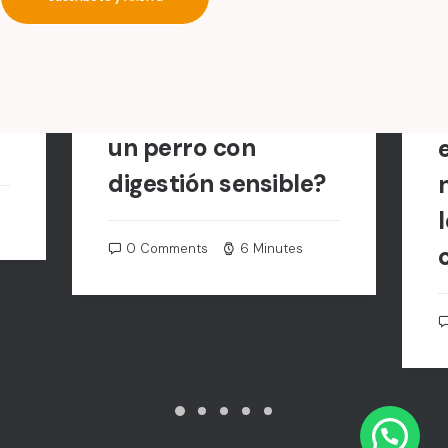
24 julio, 2026
2
¿Cuál es la mejor
alimentación para
un perro con
digestión sensible?
0 Comments
6 Minutes