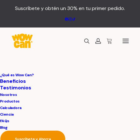
Suscríbete y obtén un 30% en tu primer pedido.
¿Qué es Wow Can?
Beneficios
R
Testimonios
SALUD Y BIENESTAR
Nosotros
Productos
Calculadora
Ciencia
FAQs
Blog
Suscríbete y Ahorra