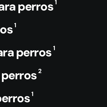
1
ara perros
1
ros
1
ara perros
2
 perros
1
perros