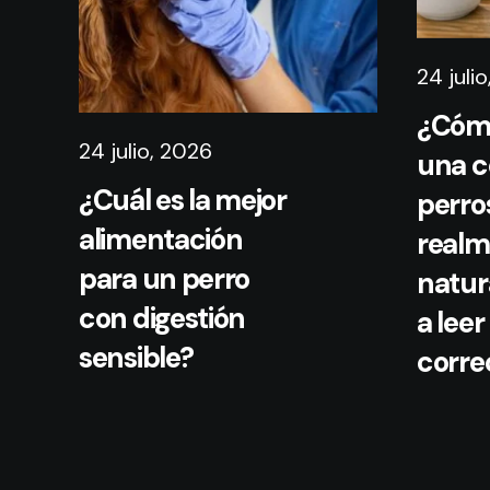
24 juli
¿Cómo
24 julio, 2026
una c
¿Cuál es la mejor
perro
alimentación
realm
para un perro
natur
con digestión
a leer
sensible?
corr