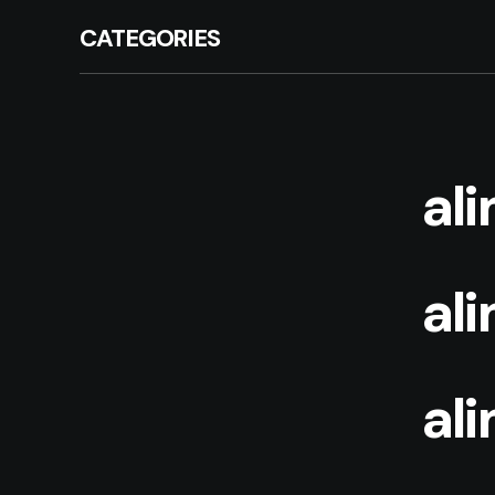
CATEGORIES
al
al
al