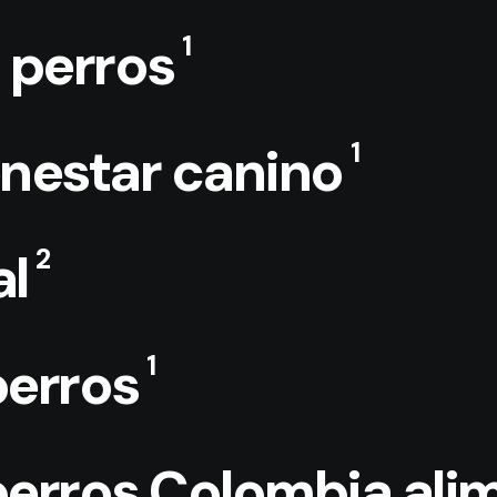
1
 perros
1
enestar canino
2
l
1
erros
rros Colombia alim