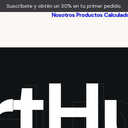
Suscríbete y obtén un 30% en tu primer pedido.
Nosotros
Productos
Calculad
Beneficios
Testimonios
r
t
H
ub