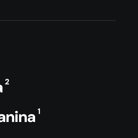
2
a
1
anina