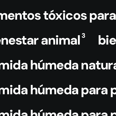
imentos tóxicos para
3
enestar animal
bi
mida húmeda natura
mida húmeda para p
mida húmeda para pe