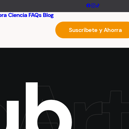
ora
Ciencia
FAQs
Blog
Suscríbete y Ahorra
u
b
Art