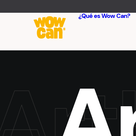
¿Qué es Wow Can?
A
rtH