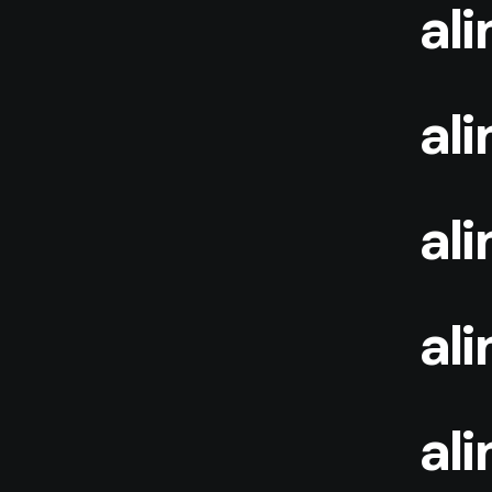
al
al
al
al
al