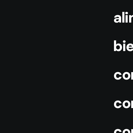
al
bi
co
co
co