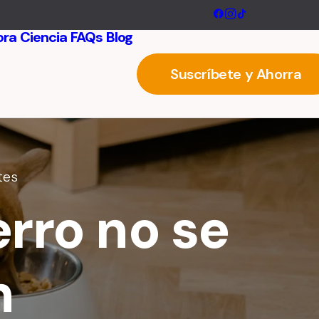
ora
Ciencia
FAQs
Blog
Suscríbete y Ahorra
tes
erro no se
n