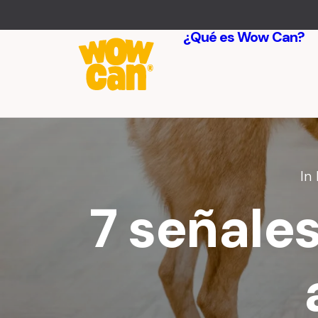
¿Qué es Wow Can?
In
7 señales