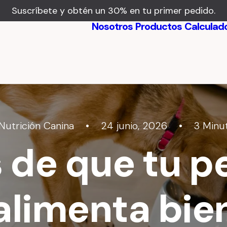
Suscríbete y obtén un 30% en tu primer pedido.
Nosotros
Productos
Calculad
Beneficios
Testimonios
Nutrición Canina
•
24 junio, 2026
•
3 Minu
 de que tu p
alimenta bie