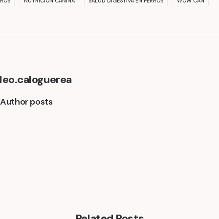
RROS
NUTRICIÓN CANINA
SALUD DIGESTIVA EN PERROS
WOW CAN
leo.caloguerea
Author posts
Related Posts